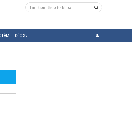
C LÀM
GÓC SV