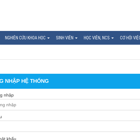
NGHIÊN CỨU KHOA HỌC
SINH VIÊN
HỌC VIÊN, NCS
CƠ HỘI VIỆ
G NHẬP HỆ THỐNG
g nhập
u
ật khẩu