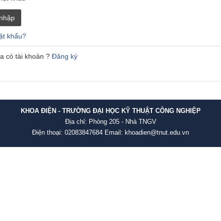
nhập
t khẩu?
a có tài khoản ?
Đăng ký
KHOA ĐIỆN - TRƯỜNG ĐẠI HỌC KỸ THUẬT CÔNG NGHIỆP
Địa chỉ: Phòng 205 - Nhà TNGV
Điện thoại: 02083847684 Email: khoadien@tnut.edu.vn