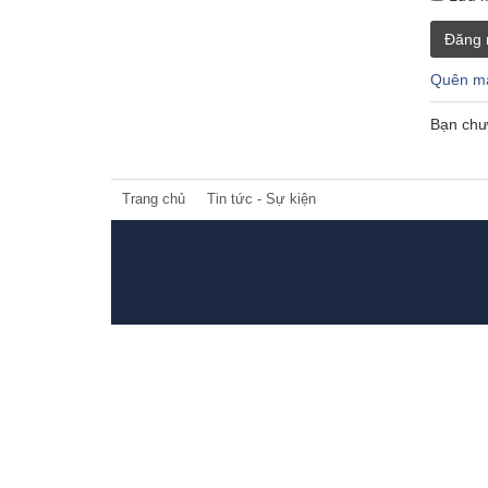
Đăng 
Quên mậ
Bạn chư
Trang chủ
Tin tức - Sự kiện