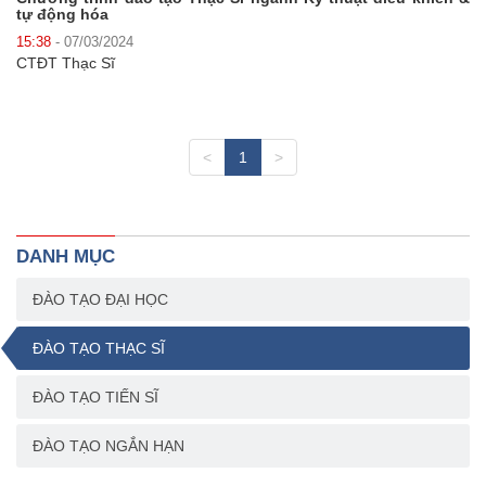
tự động hóa
15:38
- 07/03/2024
CTĐT Thạc Sĩ
<
1
>
DANH MỤC
ĐÀO TẠO ĐẠI HỌC
ĐÀO TẠO THẠC SĨ
ĐÀO TẠO TIẾN SĨ
ĐÀO TẠO NGẮN HẠN