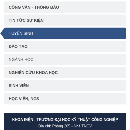
CÔNG VĂN - THÔNG BÁO
TIN TỨC SỰ KIỆN
TUYỂN SINH
ĐÀO TẠO
NGÀNH HỌC
NGHIÊN CỨU KHOA HỌC
SINH VIÊN
HỌC VIÊN, NCS
KHOA ĐIỆN - TRƯỜNG ĐẠI HỌC KỸ THUẬT CÔNG NGHIỆP
Địa chỉ: Phòng 205 - Nhà TNGV