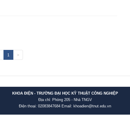
1
>
KHOA ĐIỆN - TRƯỜNG ĐẠI HỌC KỸ THUẬT CÔNG NGHIỆP
Địa chỉ: Phòng 205 - Nhà TNGV
Điện thoại: 02083847684 Email: khoadien@tnut.edu.vn