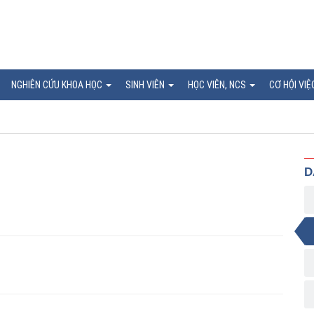
NGHIÊN CỨU KHOA HỌC
SINH VIÊN
HỌC VIÊN, NCS
CƠ HỘI VIỆ
D