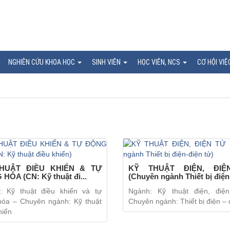
NGHIÊN CỨU KHOA HỌC
SINH VIÊN
HỌC VIÊN, NCS
CƠ HỘI VIỆ
HUẬT ĐIỀU KHIỂN & TỰ
KỸ THUẬT ĐIỆN, ĐIỆ
HÓA (CN: Kỹ thuật đi...
(Chuyên ngành Thiết bị điện.
: Kỹ thuật điều khiển và tự
Ngành: Kỹ thuật điện, điệ
hóa – Chuyên ngành: Kỹ thuật
Chuyên ngành: Thiết bị điện – 
hiển