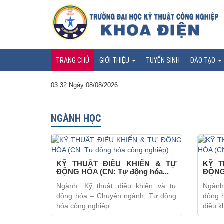
TRANG CHỦ
GIỚI THIỆU
TUYỂN SINH
ĐÀO TẠO
03:32 Ngày 08/08/2026
NGÀNH HỌC
KỸ THUẬT ĐIỀU KHIỂN & TỰ
KỸ T
ĐỘNG HÓA (CN: Tự động hóa...
ĐỘNG 
Ngành: Kỹ thuật điều khiển và tự
Ngành
động hóa – Chuyên ngành: Tự động
động 
hóa công nghiệp
điều k