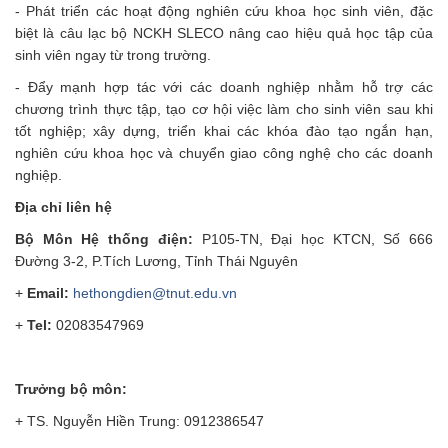
- Phát triển các hoạt động nghiên cứu khoa học sinh viên, đặc
biệt là câu lạc bộ NCKH SLECO nâng cao hiệu quả học tập của
sinh viên ngay từ trong trường.
- Đẩy mạnh hợp tác với các doanh nghiệp nhằm hỗ trợ các
chương trình thực tập, tạo cơ hội việc làm cho sinh viên sau khi
tốt nghiệp; xây dựng, triển khai các khóa đào tạo ngắn hạn,
nghiên cứu khoa học và chuyển giao công nghệ cho các doanh
nghiệp.
Địa chỉ liên hệ
Bộ Môn Hệ thống điện:
P105-TN, Đại học KTCN, Số 666
Đường 3-2, P.Tích Lương, Tỉnh Thái Nguyên
+
Email:
hethongdien@tnut.edu.vn
+
Tel:
02083547969
Trưởng bộ môn:
+ TS. Nguyễn Hiền Trung: 0912386547