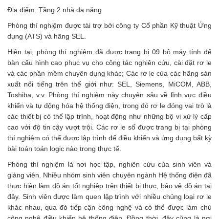
Địa điểm: Tầng 2 nhà đa năng
Phòng thí nghiệm được tài trợ bởi công ty Cổ phần Kỹ thuật Ứng
dụng (ATS) và hãng SEL.
Hiện tại, phòng thí nghiệm đã được trang bị 09 bộ máy tính để
bàn cấu hình cao phục vụ cho công tác nghiên cứu, cài đặt rơ le
và các phần mềm chuyên dụng khác; Các rơ le của các hãng sản
xuất nổi tiếng trên thế giới như: SEL, Siemens, MiCOM, ABB,
Toshiba, v.v. Phòng thí nghiệm này chuyên sâu về lĩnh vực điều
khiển và tự động hóa hệ thống điện, trong đó rơ le đóng vai trò là
các thiết bị có thể lập trình, hoạt động như những bộ vi xử lý cấp
cao với độ tin cậy vượt trội. Các rơ le số được trang bị tại phòng
thí nghiệm có thể được lập trình để điều khiển và ứng dụng bất kỳ
bài toán toán logic nào trong thực tế.
Phòng thí nghiệm là nơi học tập, nghiên cứu của sinh viên và
giảng viên. Nhiều nhóm sinh viên chuyên ngành Hệ thống điện đã
thực hiện làm đồ án tốt nghiệp trên thiết bị thực, bảo vệ đồ án tại
đây. Sinh viên được làm quen lập trình với nhiều chủng loại rơ le
khác nhau, qua đó tiếp cận công nghệ và có thể được làm chủ
công nghệ điều khiển hệ thống điện. Đồng thời, đây cũng là nơi