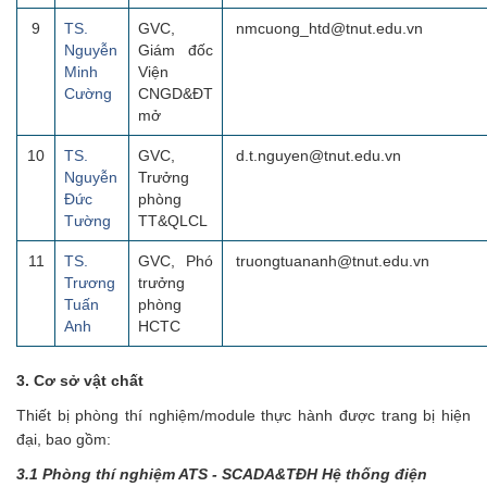
9
TS.
GVC,
nmcuong_htd@tnut.edu.vn
Nguyễn
Giám đốc
Minh
Viện
Cường
CNGD&ĐT
mở
10
TS.
GVC,
d.t.nguyen@tnut.edu.vn
Nguyễn
Trưởng
Đức
phòng
Tường
TT&QLCL
11
TS.
GVC, Phó
truongtuananh@tnut.edu.vn
Trương
trưởng
Tuấn
phòng
Anh
HCTC
3. Cơ sở vật chất
Thiết bị phòng thí nghiệm/module thực hành được trang bị hiện
đại, bao gồm:
3.1 Phòng thí nghiệm ATS - SCADA&TĐH Hệ thống điện