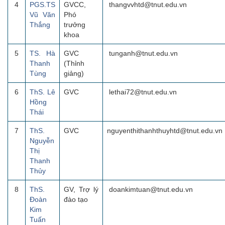
4
PGS.TS
GVCC,
thangvvhtd@tnut.edu.vn
Vũ Văn
Phó
Thắng
trưởng
khoa
5
TS. Hà
GVC
tunganh@tnut.edu.vn
Thanh
(Thỉnh
Tùng
giảng)
6
ThS. Lê
GVC
lethai72@tnut.edu.vn
Hồng
Thái
7
ThS.
GVC
nguyenthithanhthuyhtd@tnut.edu.vn
Nguyễn
Thị
Thanh
Thủy
8
ThS.
GV, Trợ lý
doankimtuan@tnut.edu.vn
Đoàn
đào tạo
Kim
Tuấn