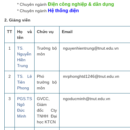
Điện công nghiệp & dân dụng
* Chuyên ngành
Hệ thống điện
* Chuyên ngành
2. Giảng viên
TT
Họ và
Chức vụ
Email
tên
1
TS.
Trưởng bộ
nguyenhientrung@tnut.edu.vn
Nguyễn
môn
Hiền
Trung
2
TS. Lê
Phó
mrphonghtd1246@tnut.edu.vn
Tiên
trưởng bộ
Phong
môn
3
PGS.TS
GVCC,
ngoducminh@tnut.edu.vn
Ngô
Giám
Đức
đốc Cty
Minh
TNHH Đại
học KTCN