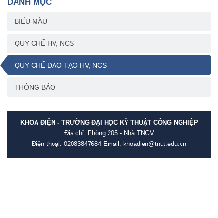
DANH MỤC
BIỂU MẪU
QUY CHẾ HV, NCS
QUY CHẾ ĐÀO TẠO HV, NCS
THÔNG BÁO
KHOA ĐIỆN - TRƯỜNG ĐẠI HỌC KỸ THUẬT CÔNG NGHIỆP
Địa chỉ: Phòng 205 - Nhà TNGV
Điện thoại: 02083847684 Email: khoadien@tnut.edu.vn