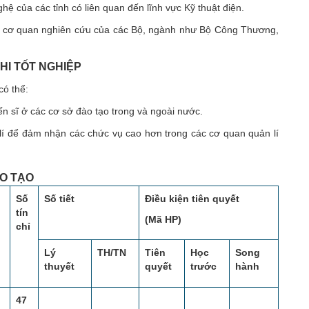
ệ của các tỉnh có liên quan đến lĩnh vực Kỹ thuật điện.
các cơ quan nghiên cứu của các Bộ, ngành như Bộ Công Thương,
HI TỐT NGHIỆP
có thể:
tiến sĩ ở các cơ sở đào tạo trong và ngoài nước.
 lí để đảm nhận các chức vụ cao hơn trong các cơ quan quản lí
O TẠO
Số
Số tiết
Điều kiện tiên quyết
tín
(Mã HP)
chỉ
Lý
TH/TN
Tiên
Học
Song
thuyết
quyết
trước
hành
47