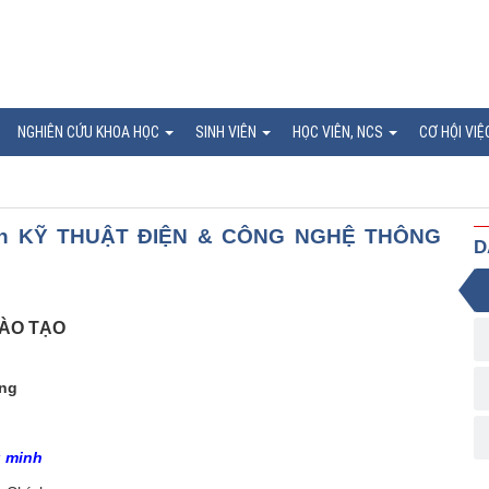
NGHIÊN CỨU KHOA HỌC
SINH VIÊN
HỌC VIÊN, NCS
CƠ HỘI VIỆ
gành KỸ THUẬT ĐIỆN & CÔNG NGHỆ THÔNG
D
ÀO TẠO
ing
g minh