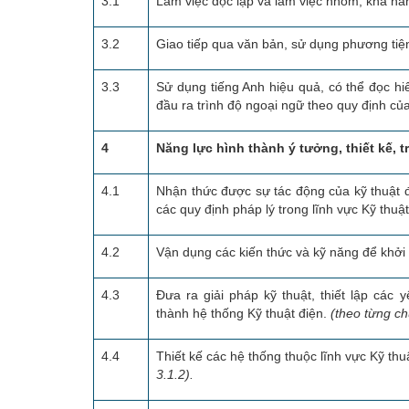
3.1
Làm việc độc lập và làm việc nhóm, khả năn
3.2
Giao tiếp qua văn bản, sử dụng phương tiện 
3.3
Sử dụng tiếng Anh hiệu quả, có thể đọc hi
đầu ra trình độ ngoại ngữ theo quy định c
4
Năng lực hình thành ý tưởng, thiết kế, t
4.1
Nhận thức được sự tác động của kỹ thuật đố
các quy định pháp lý trong lĩnh vực Kỹ thuật
4.2
Vận dụng các kiến thức và kỹ năng để khởi 
4.3
Đưa ra giải pháp kỹ thuật, thiết lập các
thành hệ thống Kỹ thuật điện.
(theo từng ch
4.4
Thiết kế các hệ thống thuộc lĩnh vực Kỹ thuậ
3.1.2).