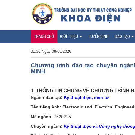
TRANG CHỦ
GIỚI THIỆU
TUYỂN SINH
ĐÀO TẠO
01:36 Ngày 08/08/2026
Chương trình đào tạo chuyên n
MINH
1. THÔNG TIN CHUNG VỀ CHƯƠNG TRÌNH Đ
Ngành đào tạo:
Kỹ thuật điện, điện tử
Tên tiếng Anh: Electronic and
Electrical Engineer
Mã ngành:
7520215
Chuyên ngành:
Kỹ thuật điện và Công nghệ thôn