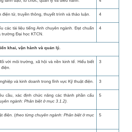
g lãnh đạo, tổ chức, quản lý và điều hành.
4
điện tử, truyền thông, thuyết trình và thảo luận.
4
ểu các tài liệu tiếng Anh chuyên ngành. Đạt chuẩn
4
ủa trường Đại học KTCN.
riển khai, vận hành và quản lý.
i với môi trường, xã hội và nền kinh tế. Hiểu biết
3
 điện.
nghiệp và kinh doanh trong lĩnh vực Kỹ thuật điện.
3
 yêu cầu, xác định chức năng các thành phần cấu
5
uyên ngành: Phân biệt ở mục 3.1.2).
t điện. (
theo từng chuyên ngành: Phân biệt ở mục
5