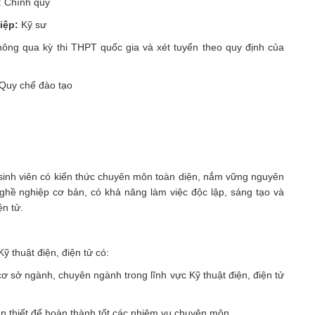
:
Chính quy
hiệp:
Kỹ sư
hông qua kỳ thi THPT quốc gia và xét tuyển theo quy định của
 Quy chế đào tạo
inh viên có kiến thức chuyên môn toàn diện, nắm vững nguyên
 nghề nghiệp cơ bản, có khả năng làm việc độc lập, sáng tạo và
ện tử.
thuật điện, điện tử có:
sở ngành, chuyên ngành trong lĩnh vực Kỹ thuật điện, điện tử
hiết để hoàn thành tốt các nhiệm vụ chuyên môn.