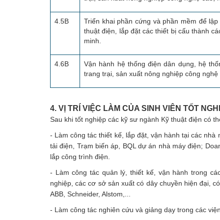
4.5B
Triển khai phần cứng và phần mềm để lập 
thuật điện, lắp đặt các thiết bị cấu thành 
minh.
4.6B
Vận hành hệ thống điện dân dụng, hệ thốn
trang trại, sản xuất nông nghiệp công nghệ
4. VỊ TRÍ VIỆC LÀM CỦA SINH VIÊN TỐT NGH
Sau khi tốt nghiệp các kỹ sư ngành Kỹ thuật điện có thê
- Làm công tác thiết kế, lắp đặt, vận hành tại các nhà
tải điện, Trạm biến áp, BQL dự án nhà máy điện; Doan
lắp công trình điện.
- Làm công tác quản lý, thiết kế, vận hành trong c
nghiệp, các cơ sở sản xuất có dây chuyền hiện đại, 
ABB, Schneider, Alstom,...
- Làm công tác nghiên cứu và giảng dạy trong các việ