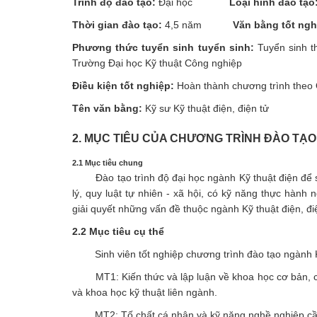
Trình độ đào tạo:
Đại học
Loại hình đào tạo
Thời gian đào tạo:
4,5 năm
Văn bằng tốt ng
Phương thức tuyển sinh tuyển sinh:
Tuyển sinh t
Trường Đại học Kỹ thuật Công nghiệp
Điều kiện tốt nghiệp:
Hoàn thành chương trình theo
Tên văn bằng:
Kỹ sư Kỹ thuật điện, điện tử
2. MỤC TIÊU CỦA CHƯƠNG TRÌNH ĐÀO TẠO
2.1 Mục tiêu chung
Đào tạo trình độ đại học ngành Kỹ thuật điện để s
lý, quy luật tự nhiên - xã hội, có kỹ năng thực hành
giải quyết những vấn đề thuộc ngành Kỹ thuật điện, đi
2.2 Mục tiêu cụ thể
Sinh viên tốt nghiệp chương trình đào tạo ngành Kỹ 
MT1: Kiến thức và lập luận về khoa học cơ bản, cơ 
và khoa học kỹ thuật liên ngành.
MT2: Tố chất cá nhân và kỹ năng nghề nghiệp cần t