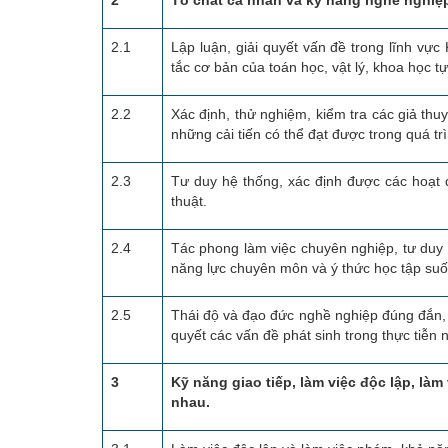
2
Tố chất cá nhân và kỹ năng nghề nghiệp
2.1
Lập luận, giải quyết vấn đề trong lĩnh vự
tắc cơ bản của toán học, vật lý, khoa học tự
2.2
Xác định, thử nghiệm, kiểm tra các giả thuy
những cải tiến có thể đạt được trong quá tr
2.3
Tư duy hệ thống, xác định được các hoạt 
thuật.
2.4
Tác phong làm việc chuyên nghiệp, tư duy l
năng lực chuyên môn và ý thức học tập suốt
2.5
Thái độ và đạo đức nghề nghiệp đúng đắn, 
quyết các vấn đề phát sinh trong thực tiễn 
3
Kỹ năng giao tiếp, làm việc độc lập, là
nhau.