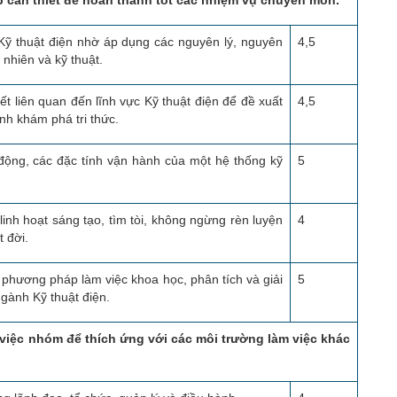
 cần thiết để hoàn thành tốt các nhiệm vụ chuyên môn.
c Kỹ thuật điện nhờ áp dụng các nguyên lý, nguyên
4,5
 nhiên và kỹ thuật.
ết liên quan đến lĩnh vực Kỹ thuật điện để đề xuất
4,5
ình khám phá tri thức.
động, các đặc tính vận hành của một hệ thống kỹ
5
inh hoạt sáng tạo, tìm tòi, không ngừng rèn luyện
4
 đời.
phương pháp làm việc khoa học, phân tích và giải
5
ngành Kỹ thuật điện.
m việc nhóm để thích ứng với các môi trường làm việc khác