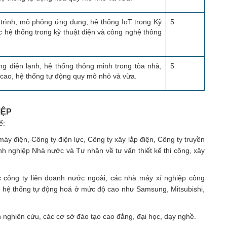
trình, mô phỏng ứng dụng, hệ thống IoT trong Kỹ
5
các hệ thống trong kỹ thuật điện và công nghệ thông
g điện lạnh, hệ thống thông minh trong tòa nhà,
5
 cao, hệ thống tự động quy mô nhỏ và vừa.
IỆP
̉:
 máy điện, Công ty điện lực, Công ty xây lắp điện, Công ty truyền
h nghiệp Nhà nước và Tư nhân về tư vấn thiết kế thi công, xây
ác công ty liên doanh nước ngoài, các nhà máy xí nghiệp công
có hệ thống tự động hoá ở mức độ cao như Samsung, Mitsubishi,
n nghiên cứu, các cơ sở đào tạo cao đẳng, đại học, dạy nghề.